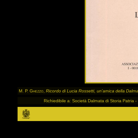
M. P. Ghezzo
,
Ricordo di Lucia Rossetti, un'amica della Dalm
Richiedibile a: Società Dalmata di Storia Patr